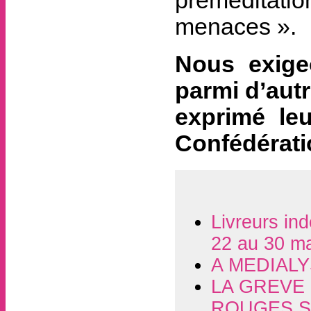
préméditatio
menaces ».
Nous exige
parmi d’aut
exprimé le
Confédérati
Livreurs in
22 au 30 ma
A MEDIALY
LA GREVE 
ROUGES S