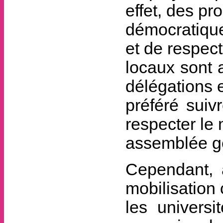
effet, des p
démocratiqu
et de respec
locaux sont 
délégations e
préféré suiv
respecter le
assemblée gé
Cependant, a
mobilisation
les univers