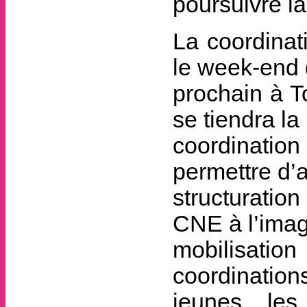
poursuivre la 
La coordinat
le week-end 
prochain à T
se tiendra la
coordinatio
permettre d’
structuratio
CNE à l’imag
mobilisat
coordinations
jeunes, les