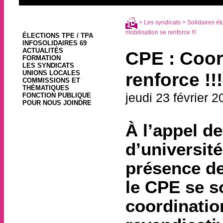
>
Les syndicats
>
Solidaires ét
mobilisation se renforce !!!
ÉLECTIONS TPE / TPA
INFOSOLIDAIRES 69
ACTUALITÉS
CPE : Coord
FORMATION
LES SYNDICATS
UNIONS LOCALES
renforce !!!
COMMISSIONS ET
THÉMATIQUES
jeudi 23 février 
FONCTION PUBLIQUE
POUR NOUS JOINDRE
À l’appel de
d’universit
présence de
le CPE se s
coordinatio