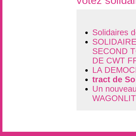
votez solida
Solidaires 
SOLIDAIR
SECOND T
DE CWT F
LA DEMOC
tract de So
Un nouvea
WAGONLI