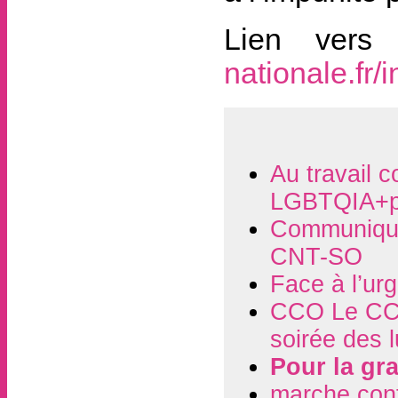
Lien vers
nationale.fr/i
Au travail c
LGBTQIA+p
Communiqué
CNT-SO
Face à l’ur
CCO Le CCO
soirée des 
Pour la gra
marche contr