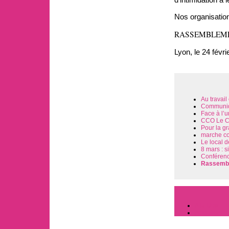
Nos organisation
RASSEMBLEMENT 
Lyon, le 24 févri
Au travai
Communiqu
Face à l’u
CCO Le CC
Pour la gr
marche con
Le local 
8 mars : s
Conférence
Rassemble
A la Une
Actualités