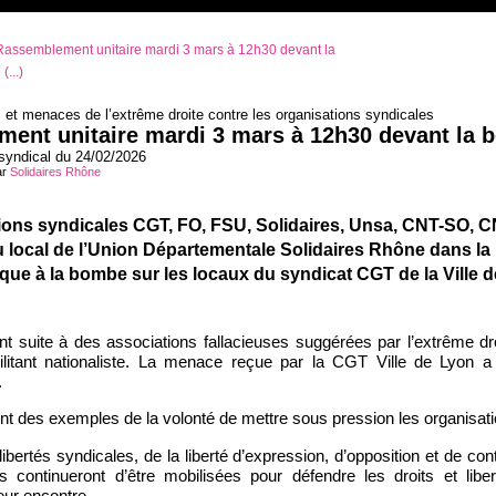
assemblement unitaire mardi 3 mars à 12h30 devant la
(...)
et menaces de l’extrême droite contre les organisations syndicales
ent unitaire mardi 3 mars à 12h30 devant la b
yndical du 24/02/2026
ar
Solidaires Rhône
ions syndicales CGT, FO, FSU, Solidaires, Unsa, CNT-SO, C
u local de l’Union Départementale Solidaires Rhône dans la n
ue à la bombe sur les locaux du syndicat CGT de la Ville de
t suite à des associations fallacieuses suggérées par l’extrême dro
ilitant nationaliste. La menace reçue par la CGT Ville de Lyon 
.
t des exemples de la volonté de mettre sous pression les organisati
ibertés syndicales, de la liberté d’expression, d’opposition et de co
es continueront d’être mobilisées pour défendre les droits et lib
leur encontre.