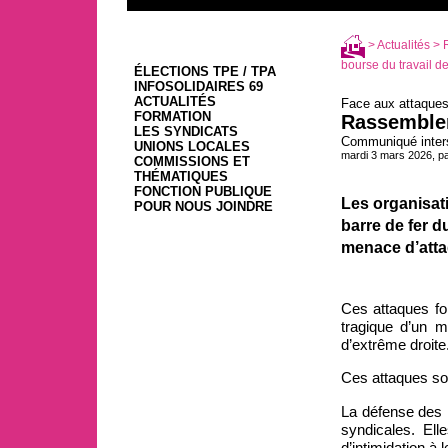
>
Actualités
> R
bourse du travail de 
ÉLECTIONS TPE / TPA
INFOSOLIDAIRES 69
ACTUALITÉS
Face aux attaques 
FORMATION
Rassemblem
LES SYNDICATS
Communiqué inters
UNIONS LOCALES
mardi 3 mars 2026, p
COMMISSIONS ET
THÉMATIQUES
FONCTION PUBLIQUE
Les organisat
POUR NOUS JOINDRE
barre de fer d
menace d’attaq
Ces attaques fon
tragique d’un m
d’extrême droite
Ces attaques son
La défense des l
syndicales. Ell
d’intimidation à 