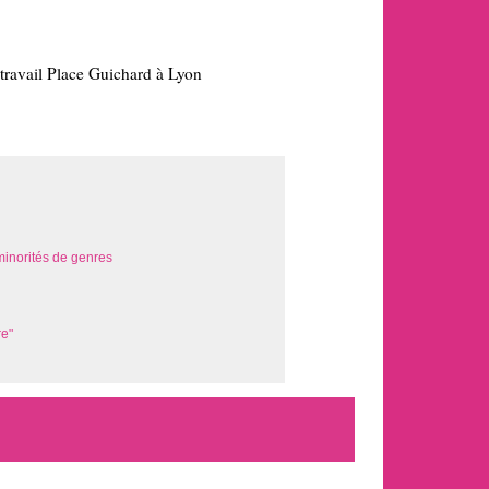
vail Place Guichard à Lyon
minorités de genres
re"