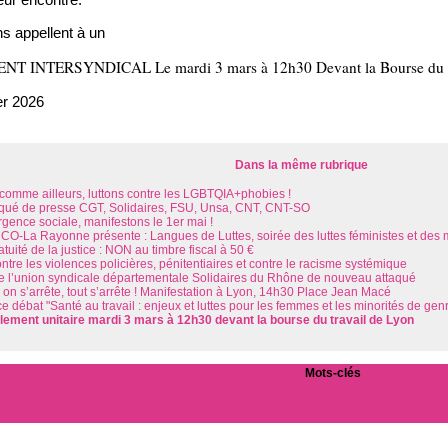
s appellent à un
INTERSYNDICAL Le mardi 3 mars à 12h30 Devant la Bourse du tra
er 2026
Dans la même rubrique
l comme ailleurs, luttons contre les LGBTQIA+phobies !
é de presse CGT, Solidaires, FSU, Unsa, CNT, CNT-SO
rgence sociale, manifestons le 1er mai !
O-La Rayonne présente : Langues de Luttes, soirée des luttes féministes et des 
atuité de la justice : NON au timbre fiscal à 50 €
tre les violences policières, pénitentiaires et contre le racisme systémique
de l’union syndicale départementale Solidaires du Rhône de nouveau attaqué
i on s’arrête, tout s’arrête ! Manifestation à Lyon, 14h30 Place Jean Macé
 débat "Santé au travail : enjeux et luttes pour les femmes et les minorités de gen
ment unitaire mardi 3 mars à 12h30 devant la bourse du travail de Lyon
Mots-clés