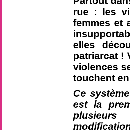
Partout dans
rue : les v
femmes et a
insupportab
elles déco
patriarcat !
violences se
touchent en
Ce système 
est la pre
plusieur
modification