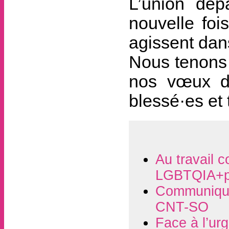
L’union dép
nouvelle fois
agissent dan
Nous tenons 
nos vœux d
blessé·es et
Au travail c
LGBTQIA+p
Communiqué
CNT-SO
Face à l’ur