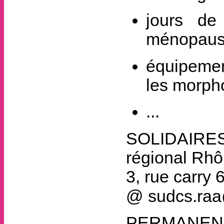
jours de
ménopau
équipement
les morph
...
SOLIDAIRES
régional Rh
3, rue carry
@ sudcs.raa
PERMANENC