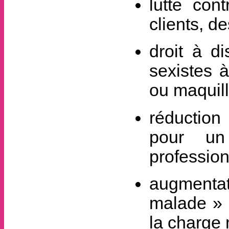
lutte con
clients, d
droit à d
sexistes 
ou maquill
réduction
pour un 
profession
augmentat
malade » p
la charge 