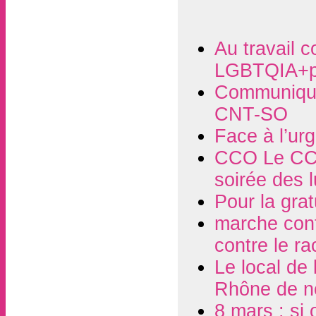
Au travail c
LGBTQIA+p
Communiqué
CNT-SO
Face à l’ur
CCO Le CCO
soirée des 
Pour la grat
marche contr
contre le r
Le local de
Rhône de n
8 mars : si 