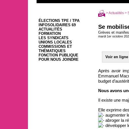
>
Actualités
> S
ÉLECTIONS TPE / TPA
INFOSOLIDAIRES 69
Se mobilise
ACTUALITÉS
Grèves et manifes
FORMATION
mardi 1er octobre 20
LES SYNDICATS
UNIONS LOCALES
COMMISSIONS ET
THÉMATIQUES
FONCTION PUBLIQUE
Voir en ligne
POUR NOUS JOINDRE
Après avoir imp
Emmanuel Macron 
budget d’austérit
Nous avons une
Il existe une ma
Elle exprime des 
augmenter le 
abroger la ré
développer le