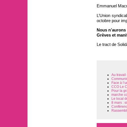
Emmanuel Macron
L’Union syndical
octobre pour im
Nous n’aurons 
Grèves et manif
Le tract de Solid
Au travai
Communiqu
Face à l’u
CCO Le CC
Pour la gr
marche con
Le local 
8 mars : s
Conférence
Rassemble