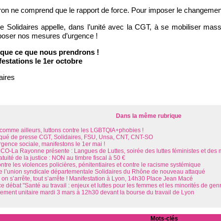
 ne comprend que le rapport de force. Pour imposer le changement,
e Solidaires appelle, dans l’unité avec la CGT, à se mobiliser mass
poser nos mesures d’urgence !
que ce que nous prendrons !
estations le 1er octobre
aires
Dans la même rubrique
l comme ailleurs, luttons contre les LGBTQIA+phobies !
é de presse CGT, Solidaires, FSU, Unsa, CNT, CNT-SO
rgence sociale, manifestons le 1er mai !
O-La Rayonne présente : Langues de Luttes, soirée des luttes féministes et des 
atuité de la justice : NON au timbre fiscal à 50 €
tre les violences policières, pénitentiaires et contre le racisme systémique
de l’union syndicale départementale Solidaires du Rhône de nouveau attaqué
i on s’arrête, tout s’arrête ! Manifestation à Lyon, 14h30 Place Jean Macé
 débat "Santé au travail : enjeux et luttes pour les femmes et les minorités de gen
ment unitaire mardi 3 mars à 12h30 devant la bourse du travail de Lyon
Mots-clés