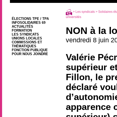
>
Les syndicats
>
Solidaires ét
universités
ÉLECTIONS TPE / TPA
INFOSOLIDAIRES 69
ACTUALITÉS
NON à la l
FORMATION
LES SYNDICATS
UNIONS LOCALES
vendredi 8 juin 2
COMMISSIONS ET
THÉMATIQUES
FONCTION PUBLIQUE
POUR NOUS JOINDRE
Valérie Péc
supérieur e
Fillon, le 
déclaré voulo
d’autonomie
apparence 
supérieur) s