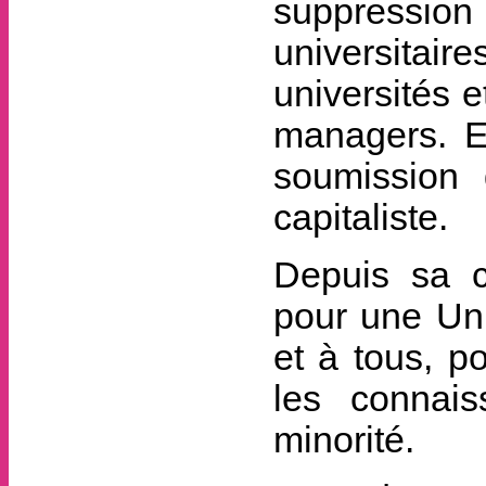
suppressio
universita
universités e
managers. En
soumission 
capitaliste.
Depuis sa c
pour une Uni
et à tous, p
les connai
minorité.