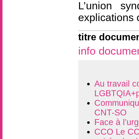
L’union sy
explications 
titre documen
info docume
Au travail c
LGBTQIA+p
Communiqué
CNT-SO
Face à l’ur
CCO Le CCO