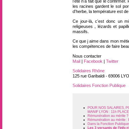
l'été n'a fait que le confirme
les racines gardent le sol po
d'herbe, la température est de 
Ce jour-là, c'est donc un m
religieuses , lézards et papi
massifs.
Ce que j aime dans mon métier, 
les compétences de faire bea
Nous contacter
Mail
|
Facebook
|
Twitter
Solidaires Rhône
125 rue Garibaldi - 69006 LY
Solidaires Fonction Publique
POUR NOS SALAIRES, P
MANIF LYON : 11h PLAC
Rémunération au mérite ? To
Rémunération au mérite : P
Dans la Fonction Publique
Les 3 versants de l’info n