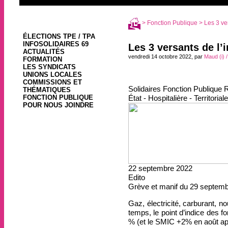
>
Fonction Publique
> Les 3 ver
ÉLECTIONS TPE / TPA
INFOSOLIDAIRES 69
Les 3 versants de l’i
ACTUALITÉS
vendredi 14 octobre 2022, par
Maud (i) 
FORMATION
LES SYNDICATS
UNIONS LOCALES
COMMISSIONS ET
Solidaires
Fonction Publique
R
THÉMATIQUES
État
-
Hospitalière
-
Territoriale
FONCTION PUBLIQUE
POUR NOUS JOINDRE
22 septembre 2022
Edito
Grève et manif du 29 septembre
Gaz, électricité, carburant, no
temps, le point d’indice des f
% (et le SMIC +2% en août apr