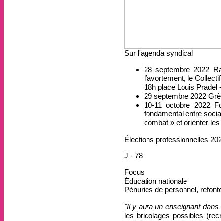
Sur l'agenda syndical
28 septembre 2022
Ras
l’avortement, le Collec
18h place Louis Pradel -
29 septembre 2022
Grèv
10-11 octobre 2022
For
fondamental entre socia
combat » et orienter les
Élections professionnelles 20
J - 78
Focus
Éducation nationale
Pénuries de personnel, refonte
"Il y aura un enseignant dans
les bricolages possibles (rec