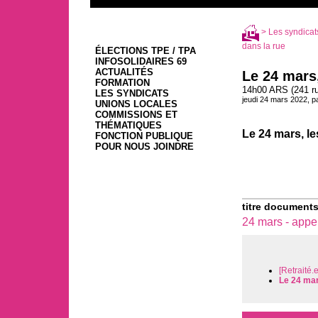
>
Les syndicat
dans la rue
ÉLECTIONS TPE / TPA
INFOSOLIDAIRES 69
ACTUALITÉS
Le 24 mars,
FORMATION
14h00 ARS (241 ru
LES SYNDICATS
jeudi 24 mars 2022, p
UNIONS LOCALES
COMMISSIONS ET
THÉMATIQUES
Le 24 mars, le
FONCTION PUBLIQUE
POUR NOUS JOINDRE
titre documents
24 mars - appel
[Retraité.
Le 24 mar